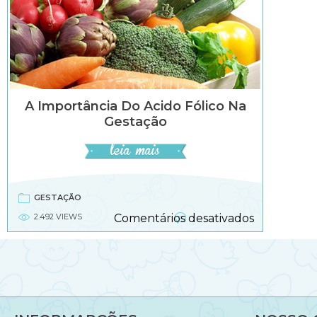
A Importância Do Acido Fólico Na
Gestação
GESTAÇÃO
em
2.492 VIEWS
Comentários desativados
A
importânci
do
acido
fólico
na
gestação