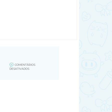
COMENTÁRIOS
EM
DESATIVADOS
TABELA-
PESO-
E-
ALTURA-
BEBE-
2