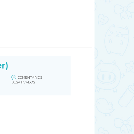
r)
COMENTÁRIOS
EM
DESATIVADOS
TABELA
PESO
E
MEDIDA
DO
FETO
(FILEMINIMIZER)