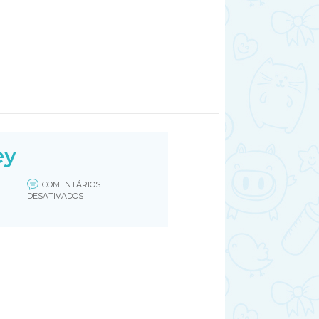
ey
COMENTÁRIOS
EM
DESATIVADOS
LEMBRANCINHA
DE
ANIVERSÁRIO
MINNIE
E
MICKEY