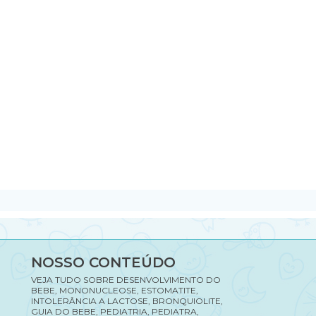
NOSSO CONTEÚDO
VEJA TUDO SOBRE DESENVOLVIMENTO DO
BEBE, MONONUCLEOSE, ESTOMATITE,
INTOLERÂNCIA A LACTOSE, BRONQUIOLITE,
GUIA DO BEBE, PEDIATRIA, PEDIATRA,