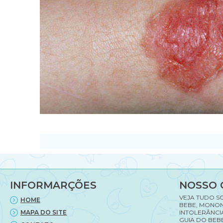
INFORMARÇÕES
NOSSO 
VEJA TUDO S
HOME
BEBE, MONON
MAPA DO SITE
INTOLERÂNCI
GUIA DO BEBE