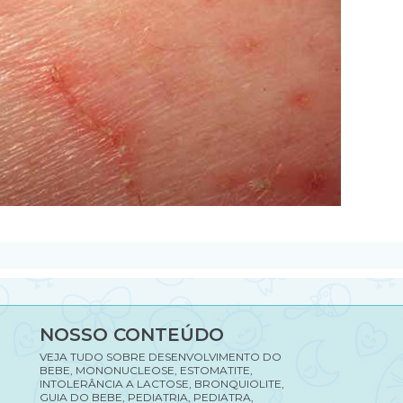
NOSSO CONTEÚDO
VEJA TUDO SOBRE DESENVOLVIMENTO DO
BEBE, MONONUCLEOSE, ESTOMATITE,
INTOLERÂNCIA A LACTOSE, BRONQUIOLITE,
GUIA DO BEBE, PEDIATRIA, PEDIATRA,