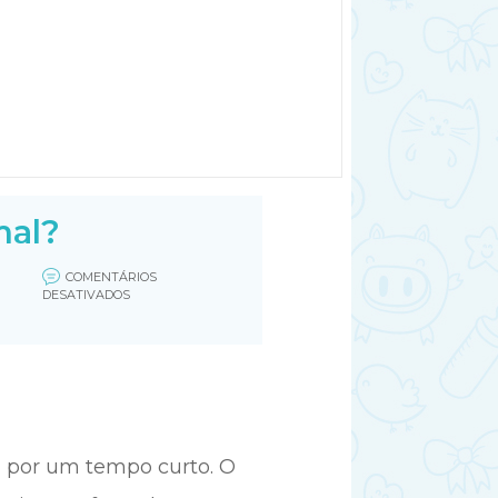
mal?
COMENTÁRIOS
EM
DESATIVADOS
DOR
ABDOMINAL
OU
COLICA
NA
GRAVIDEZ
É
NORMAL?
n por um tempo curto. O