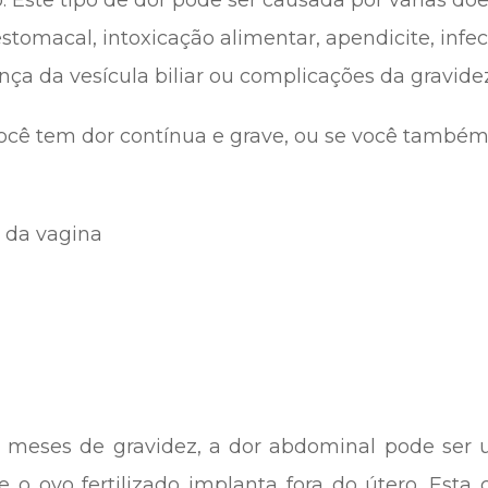
. Este tipo de dor pode ser causada por várias d
stomacal, intoxicação alimentar, apendicite, infec
ença da vesícula biliar ou complicações da gravid
cê tem dor contínua e grave, ou se você também
 da vagina
s meses de gravidez, a dor abdominal pode ser
que o ovo fertilizado implanta fora do útero. Esta