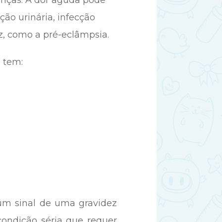
oenças. A dor aguda pode
ção urinária, infecção
ez, como a pré-eclâmpsia.
 tem:
 um sinal de uma gravidez
 condição séria que requer