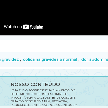
a gravidez
,
cólica na gravidez é normal
,
dor abdomina
NOSSO CONTEÚDO
VEJA TUDO SOBRE DESENVOLVIMENTO DO
BEBE, MONONUCLEOSE, ESTOMATITE,
INTOLERÂNCIA A LACTOSE, BRONQUIOLITE,
GUIA DO BEBE, PEDIATRIA, PEDIATRA,
PEDICULOSE, ENTRE OUTROS ASSUNTOS EM