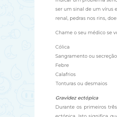
indicar um problema sério
ser um sinal de um vírus e
renal, pedras nos rins, do
Chame o seu médico se vo
Cólica
Sangramento ou secreção
Febre
Calafrios
Tonturas ou desmaios
Gravidez ectópica
Durante os primeiros trê
ectópica. Isto significa 