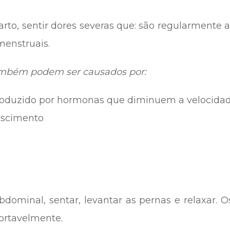
parto, sentir dores severas que: são regularmente 
menstruais.
bém podem ser causados ​​por:
roduzido por hormonas que diminuem a velocidad
escimento
dominal, sentar, levantar as pernas e relaxar. O
ortavelmente.