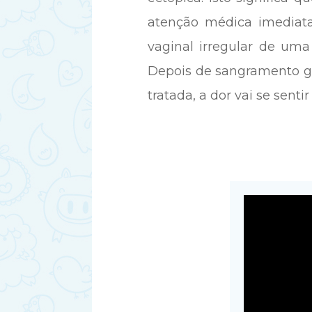
atenção médica imediat
vaginal irregular de um
Depois de sangramento ger
tratada, a dor vai se sent