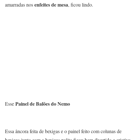
enfeites de mesa
amarradas nos
, ficou lindo.
Painel de Balões
do Nemo
Esse
Essa âncora feita de bexigas e o painel feito com colunas de
bexigas junto com a bexigas palito ficou bem divertido e criativo.