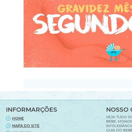
INFORMARÇÕES
NOSSO 
VEJA TUDO S
HOME
BEBE, MONON
MAPA DO SITE
INTOLERÂNCI
GUIA DO BEBE